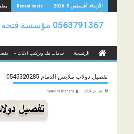
Skip
معلم د
الأربعاء, أغسطس 5, 2026
Recent posts
to
content
0563791367 مؤسسة
الرئيسية
خدمات فك وتركيب الاثاث
تفصي
تفصيل دولاب ملابس الدمام 0545320285
يناير 5, 2026
manora manara