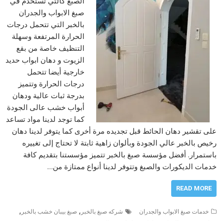
الصبغ كالتي تستخدم في
صبغ الابواب والجدران
بالخبر التي تتحمل درجات
الحرارة المرتفعة وسهلة
التنظيف خاصة من بقع
الزيوت و دهان ابواب حديد
خارجية أيضا تتحمل
درجات الحرارة وتتميز
بدرجة ثبات عالية ودهان
أبواب خشب عالى الجودة
كما توجد لدينا مواد تساعد
على تقشير دهان الحائط قبل تجديده مرة أخرى كما يتوفر لدينا دهان
رخيص بالخبر عالي الجودة وبألوان زاهية ثابتة لا تحتاج إلى تغييره
باستمرار. أفضل مؤسسة صبغ بالخبر تتميز مؤسستنا بتقديم كافة
خدمات الديكورات والصبغ وتتوفر لدينا أنواع ممتازة من…
READ MORE
,
,
خدمات صبغ الابواب والجدران
شركه صبغ بالخبر
صبغ بيبان خشب بالخبر