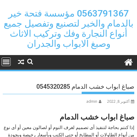
Ski
t
0563791367 مؤسسة فتحة خير
conten
بالدمام والخبر لتصنيع وتفصيل جميع
أنواع النجارة وفك وتركيب الاثاث
وصبغ الابواب والجدران
صباغ ابواب خشب الدمام 0545320285
أكتوبر 8, 2022
admin
صباغ ابواب خشب الدمام
إذا كنتم بحاجة لتنفيذ أى تصميم لغرف النوم أو لصالون معين أو أى نوع
من أنواع الطاولات أو المطابخ أو حتى الكنب وبأسعار رخيصة وبجودة