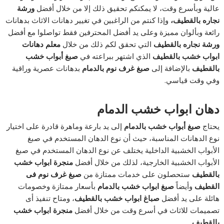
عالية وبأسرع وقت، لا يمكنكم تحقيق ذلك إلا من خلال أفضل
ورشة
نجاره بالقطيف
،
وإذا كنتم من الراغبين في تغيير دهانات الاثاث بدهانات
رائعة وبألوان مميزة وعلى يد أفضل المحترفين فقط تواصلوا مع أفضل
ورشة نجاره بالقطيف
التي تحقق لكم ذلك من خلال
معلم دهانات
ابواب خشب بالقطيف
الذي اشتهر ببراعته في
صبغ أبواب خشب
بالقطيف
بالإضافة إلى
صبغ غرف نوم بالدمام
بدهانات عصرية وراقية
وفي وقت قياسي.
دهان ابواب خشب الدمام
يحتاج
صبغ أبواب خشب بالدمام
إلى يد بارعة وماهرة قادرة على اختيار
نوع الدهانات المناسبة، حيث أن نوع الدهان المستخدم في صبغ
الأبواب الخشبية الداخلية يختلف عن نوع الدهان المستخدم في صبغ
الأبواب الخشبية الخارجية، لذلك من خلال أفضل
منجرة ابواب خشب
بالقطيف
ستحصلون على خدمات ممتازة من
صبغ غرف نوم فى
القطيف
وأيضاً
صبغ ابواب خشب بالدمام
بأسعار ممتازة وخصومات
هائلة على يد أفضل
صباغ ابواب خشب بالقطيف
، ومتاح تنفيذ أى
تصميمات للاثاث في أسرع وقت من خلال أفضل
منجرة ابواب خشب
بالقطيف
.