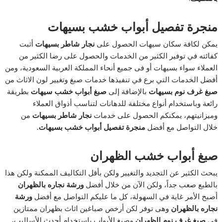
منجرة تفصيل أبواب خشب بسيهات
يمكن لكافة سكان سيهات الحصول على
نجار شاطر بسيهات
أثبت
كفائته في توفير الكثير من الخدمات والحصول على رضا الكثير من
العملاء سواء بسيهات أو فى جميع أنحاء المملكة العربية السعودية، ومن
أفضل الخدمات التي برع في تنفيذها خدمات صبغ وتغيير لون الاثاث من
صبغ غرف نوم بسيهات
بالإضافة إلى
صبغ أبواب خشب سيهات
بطريقة
رائعة وباستخدام أنواع مختلفة للدهانات لتناسب أذواق العملاء
وميزانيتهم، يمكنكم الحصول على خدمات
نجار شاطر بسيهات
من
خلال التواصل مع أفضل
منجرة تفصيل أبواب خشب بسيهات.
صبغ أبواب خشب الظهران
يبحث الكثير عن التجديد والتغيير ولكن بأقل التكاليف الممكنة ولكن هذا
بالطبع صعب جداً، ولكن الآن من خلال أفضل
ورشة نجاره بالظهران
أصبح الأمر غاية في السهولة، كل ما عليكم التواصل مع أفضل
ورشة
نجاره بالظهران
وهى توفر لكن أرخص صباغين اثاث بظهران ممتازين
في
صبغ غرف نوم الظهران
وصبغ الأبواب باستخدام أحدث الأساليب،