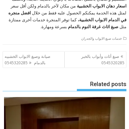
اسعار دهان الابواب الخشبية
من مكان لآخر بالدمام ولكن أقل سعر
لمثل هذه الخدمة يمكنكم الحصول عليه فقط من خلال
افضل منجره
في الدمام الابواب الخشبية،
كما توفر المنجرة خدمات أخرى ممتازة
مثل
صبغ اثاث غرفة النوم بالدمام
بسرعة ومهارة.
خدمات صبغ الابواب والجدران
تصفّح
صبغ أثاث وأبواب بالخبر
صيانة وصبغ الابواب الخشبيه
المقالات
0545320285
بالدمام 0545320285
Related posts