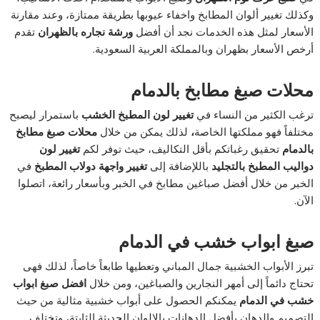
وكذلك تغيير ألوان المطابخ واخفاء عيوبها بطريقة ممتازة، وعند مقارنة
الأسعار لمثل هذه الخدمات نجد أن أفضل
ورشة نجاره بالظهران
تقدم
أرخص الأسعار بظهران وبالمملكة العربية السعودية.
محلات صبغ مطابخ بالدمام
ترغب الكثير من النساء في
تغيير لون المطبخ الخشب
باستمرار ليصبح
مختلفاً فهو مملكتها الخاصة
،
لذلك يمكن من خلال
محلات صبغ مطابخ
بالدمام
تحقيق رغباتكم بأقل التكاليف، حيث توفر لكم
تغيير لون
دواليب المطبخ بالتجليد
باللإضافة إلى
تغيير واجهة دولاب المطبخ
في
الخبر من خلال أفضل صباغين مطابخ في الخبر وبأسعار رائعة، اتصلوا
الآن.
صبغ ابواب خشب في الدمام
تبرز الأبواب الخشبية جمال المباني وتعطيها طابعاً خاصاً، لذلك فهى
تحتاج دائماً إلى أمهر النجارين والصباغين، ومن خلال
افضل صبغ ابواب
خشب في الدمام
يمكنكم الحصول على أبواب خشبية مثالية من حيث
التصميم والدهان بأفضل الدهانات بالإلوان الحديثة الثابتة، وتختلف