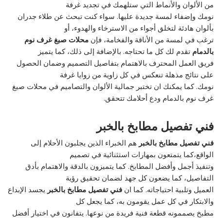
من الألوان والأنماط التي ستلهمك في تجديد غرفة
نومك وإضفاء لمسة جديدة عليها. سواء كنت تبحث عن طلاء جدران
بألوان هادئة لتخلق أجواء من الاسترخاء والهدوء، أو
ترغب في لمسة من الأناقة والفخامة، فإن
محلات صبغ غرف نوم
بالدمام
تقدم لك كل ما تحتاجه. بالإضافة إلى ذلك، كما يتميز
فريق العمل المحترف بالاهتمام بتفاصيل التصميم وضمان الحصول
على نتائج مذهلة تنعكس في كل زاوية من زوايا غرفة
نومك. كما يمكنك ان تختبر جمالية الألوان والتصاميم في محلات صبغ
غرف نوم بالدمام ودع أحلامك تتحقق.
فني تفصيل مطابخ بالخبر
فني تفصيل مطابخ بالخبر
هم الخبراء الذين يجلبون الأحلام إلى
الواقع،كما يتمتعون بمهارات استثنائية في تصميم
وتنفيذ أجمل وأفضل المطابخ. كما يتميزون بالدقة والاهتمام بأدق
التفاصيل، كما يضعون كل جهد لضمان تحقيق رؤية
العميل وتلبية احتياجاته. كما ان
فني تفصيل مطابخ بالخبر
يجسد الإبداع
والابتكار في كل عمل يقومون به، كما يجعل كل
مطبخ يصممونه قطعة فنية فريدة من نوعها. يتفانون في اختيار أفضل