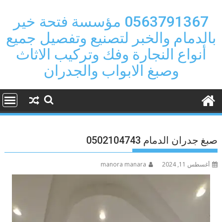
Ski
t
0563791367 مؤسسة فتحة خير
conten
بالدمام والخبر لتصنيع وتفصيل جميع
أنواع النجارة وفك وتركيب الاثاث
وصبغ الابواب والجدران
صبغ جدران الدمام 0502104743
أغسطس 11, 2024
manora manara