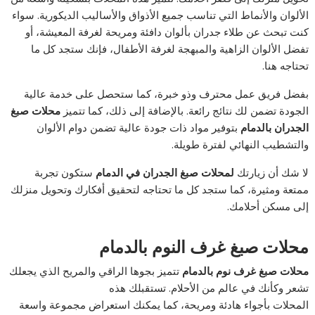
الألوان والأنماط التي تناسب جميع الأذواق والأساليب الديكورية. سواء
كنت تبحث عن طلاء جدران بألوان دافئة ومريحة لغرفة المعيشة، أو
تفضل الألوان الزاهية والمبهجة لغرفة الأطفال، فإنك ستجد كل ما
تحتاجه هنا.
بفضل فريق عمل محترف وذو خبرة، كما ستحصل على خدمة عالية
الجودة تضمن لك نتائج رائعة. بالإضافة إلى ذلك، كما تتميز
محلات صبغ
الجدران بالدمام
بتوفير مواد ذات جودة عالية تضمن دوام الألوان
والتشطيب النهائي لفترة طويلة.
لا شك أن زيارتك
لمحلات صبغ الجدران في الدمام
ستكون تجربة
ممتعة ومثيرة، كما ستجد كل ما تحتاجه لتحقيق أفكارك وتحويل منزلك
إلى مسكن أحلامك.
محلات صبغ غرف النوم بالدمام
محلات صبغ غرف نوم بالدمام
تتميز بجوها الراقي والمريح الذي يجعلك
تشعر وكأنك في عالم من الأحلام. تستقبلك هذه
المحلات بأجواء هادئة ومريحة، كما يمكنك استعراض مجموعة واسعة