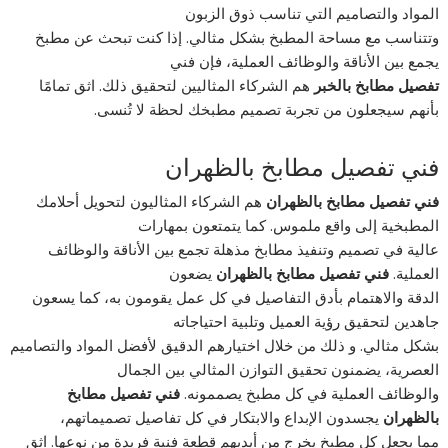
المواد والتصاميم التي تناسب ذوق الزبون
وتتناسب مع مساحة المطبخ بشكل مثالي. إذا كنت تبحث عن مطبخ
يجمع بين الأناقة والوظائف العملية، فإن فني
تفصيل مطابخ بالخبر
هم الشركاء المثاليين لتحقيق ذلك. اثق تمامًا
بأنهم سيجعلون من تجربة تصميم مطبخك لحظة لا تُنسى.
فني تفصيل مطابخ بالظهران
فني تفصيل مطابخ بالظهران
هم الشركاء المثاليون لتحويل أحلامك
المطبخية إلى واقع ملموس. كما يتمتعون بمهارات
عالية في تصميم وتنفيذ مطابخ مذهلة تجمع بين الأناقة والوظائف
العملية.
فني تفصيل مطابخ بالظهران
يضعون
الدقة والاهتمام بأدق التفاصيل في كل عمل يقومون به، كما يسعون
جاهدين لتحقيق رؤية العميل وتلبية احتياجاته
بشكل مثالي. و ذلك من خلال اختيارهم الدقيق لأفضل المواد والتصاميم
العصرية، يضمنون تحقيق التوازن المثالي بين الجمال
والوظائف العملية في كل مطبخ يصممونه.
فني تفصيل مطابخ
بالظهران
يجسدون الإبداع والابتكار في كل تفاصيل تصميماتهم،
مما يجعل كل مطبخ يخرج من أيديهم قطعة فنية فريدة من نوعها. اثق