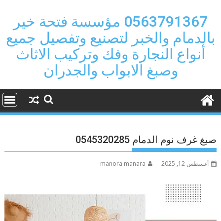
Ski
t
0563791367 مؤسسة فتحة خير
conten
بالدمام والخبر لتصنيع وتفصيل جميع
أنواع النجارة وفك وتركيب الاثاث
وصبغ الابواب والجدران
صبغ غرف نوم الدمام 0545320285
أغسطس 12, 2025
manora manara