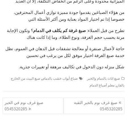
الميزانية محدودة وعلى الرغم من انخفاض التكلفة، إلا أن العديد
من هؤلاء الصباغين يقدموا جودة مميزة توازي أعمال المحترفين،
خصوصا إذا تم اختيار المواد بعناية ومن أكثر الأسئلة التي
تطرح من قبل العملاء:
صبغ غرفة كم
يكلف في الدمام
؟ وتكون الإجابة
مرنة بحسب حجم الغرفة، ونوع الطلاء، وما إذا كانت هناك
حاجة لأعمال صنفرة أو معالجة تشققات قبل الدهان في العموم، تظل
خدمة صبغ الغرفة اختيار موفق لكل من يرغب في تحسين
شكل منزله دون الدخول في تكاليف مرهقة أو تغييرات جذرية.
,
صبغ اثاث بالدمام والخبر
صباغ أبواب خشب بالدمام
صبغ البيت من الخارج
,
بالقار
معلم أصباغ الدمام
تصفّح
صبغ غرف نوم بالخبر الثقبة
صبغ غرف نوم في الخبر
المقالات
0545320285
0545320285