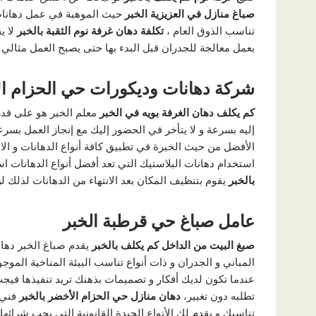
صباغ منازل في العزيزية الخبر
حيث الموهبة في عمل دهانات 
تناسب الذوق العام ،
تكلفة دهان غرفة نوم الثقبة بالخبر
لا ي
بعمل معالجة للجدران قبل البدء بها حتى يصبح العمل مثالي 
شركة دهانات وديكورات حي الحزام ال
كم يكلف دهان الغرفة بويه في الخبر
معلم الخبر هو على قدر
إليه بسرعة و لا يتأخر في الحضور إليك مع إنجاز العمل بسرع
الأفضل من حيث الخبرة في تطبيق كافة أنواع الدهانات و الاص
استخدام دهانات البلاستيك التي تعد أفضل أنواع الدهانات ا
بالخبر
يقوم بتنظيف المكان بعد الانتهاء من الدهانات لذلك 
عامل صباغ حي قرطبة الخبر
صبغ البيت من الداخل كم يكلف بالخبر
يقدم صباغ الخبر دها
المباني و الجدران و ذات أنواع تناسب البيئة المناخية الموجود
عندما تكون لديك أفكار و تصميمات بذهنك تريد تنفيذها فيج
تطلبه دون تغيير،
دهان منازل حي الحزام الأخضر بالخبر
فني 
تناسبك و يقدم لك الأنواع الجيدة القانونية التي يجب شرائها لأ