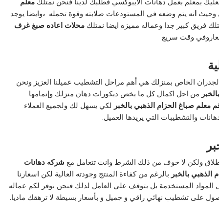
عليك بمعلم بعمل دهانات الايبوكسي فطلبك لدينا فنحن نمتلك
معلم
ي وحيث
ا
نه يتم وضعه في المستودعات صلابته وقوة تحمله
،
وايضا يوجد
لك فريق كبير جدا وعماله مميزه ايضا نمتلك
محلات اعاده صبغ غرف
سعاروفي وقت سريع
ية
لجدران الخاص بمنزلك هي أهم مراحل التشطيب عميلنا العزيز ونحن
الخبر
من اجل اكمال كل ما يخص ديكورات دهان منزلك وإتمامها
م معلم صباغ الحزام الذهبي بالخبر
لكي يسهل لك ولجميع العملاء
هانات والتشطيبات التي يريدها العميل.
بر
لاطلاق ولكن لا خوف من ذلك الشرط وانت تتعامل مع
شركه دهانات
 الذهبي بالخبر
بالرغم من كفاءة المنتج وجودته العالية لكن اسعارنا
المواد المستخدمة بل يتوقف علي العامل لذلك فنحن نوفر لكم عماله
ل على تشطيب نهائي راقي و جميل و بأسعار بسيطة لا ترهقك ماديا.