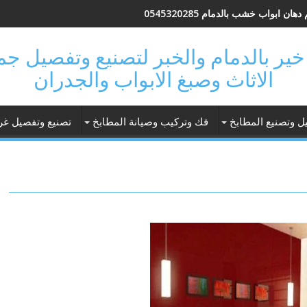
هان ابواب خشب بالدمام 0545320285
 فتحة خير بالدمام والخبر لتصنيع وتفصيل 
الاثاث وصبغ الابواب والجدران
ل وتصنيع المطابخ
فك وتركيب وصيانة المطابخ
تصنيع وتفصيل غر