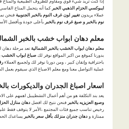
إذا كنت تريد شيء قوي ومقاوم للظروف الطبيعية والمناخ ف
ايبوكسي الحزام الذهبي الخبر
كما أنه يتحمل المناخ القاس
عملاء يريدون
تغيير لون غرف النوم بالخبر الجنوبية
فنحن نمت
نوم بالخبر و صبغ غرف نوم بالخبر
بأعلى جودة وبأفضل الأ
معلم دهان ابواب خشب بالخبر الشمال
معلم دهان ابواب الخشب بالخبر الشمالية
تعد مرحلة دهان ا
بدورنا كموقع من اكبر المواقع نوفر لك
صباغ ابواب الخشب ب
باحترافية وإتقان كبير ، ومن دورنا نوفر لك ولجميع العملاء
رق
عملية التواصل معنا ومع معلم الاصباغ الذي سيقوم بعمل الد
اسعار اصباغ الجدران والديكورات بالخ
يعد بند التكلفة هو من أهم أعمال التشطيببل اهمهم على ا
وصبع العزيزيه بالخبر
فنحن نتيح لك افضل
دهان منازل الحزام
رخيص تناسب جميع فئات المجتمع ،الأمر لا يتوقف فقط على 
ممتازة و
دهان جدران منزلك بأقل سعر بالخبر
يساعدك الحصو