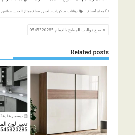
,
,
معلم أصباغ
دهانات وديكورات بالخبر
صباغ ممتاز الخبر
صباغين ف
تصفّح
صبغ دواليب المطبخ بالدمام 0545320285
المقالات
Related posts
ديسمبر 14, 2024
تغيير لون الم
0545320285