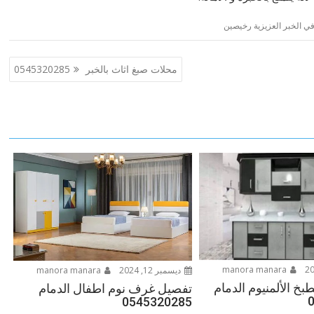
ي الخبر العزيزية رخيصين
محلات صبغ اثاث بالخبر 0545320285
manora manara
ديسمبر 12, 2024
manora manara
طبخ الألمنيوم الدمام
تفصيل غرف نوم اطفال الدمام
0545320285