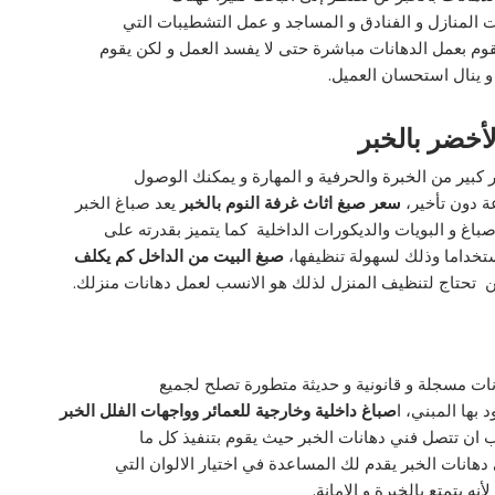
المنازل و الفنادق و المساجد و عمل التشطيبات التي
قوم بعمل الدهانات مباشرة حتى لا يفسد العمل و لكن يقوم
و ينال استحسان العميل.
أخضر بالخبر
 كبير من الخبرة والحرفية و المهارة و يمكنك الوصول
ة دون تأخير،
سعر صبغ اثاث غرفة النوم بالخبر
يعد صباغ الخبر
باغ و البويات والديكورات الداخلية كما يتميز بقدرته على
ستخداما وذلك لسهولة تنظيفها،
صبغ البيت من الداخل كم يكلف
لن تحتاج لتنظيف المنزل لذلك هو الانسب لعمل دهانات منزلك.
نات مسجلة و قانونية و حديثة متطورة تصلح لجميع
 بها المبني، ا
صباغ داخلية وخارجية للعمائر وواجهات الفلل الخبر
ب ان تتصل فني دهانات الخبر حيث يقوم بتنفيذ كل ما
دهانات الخبر يقدم لك المساعدة في اختيار الالوان التي
نه يتمتع بالخبرة و الامانة.