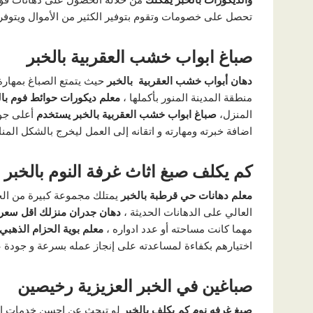
تحصل على خصومات وتقوم بتوفير الكثير من الأموال ويتوفر
صباغ ابواب خشب العقربية بالخبر
دهان أبواب خشب العقربية بالخبر
حيث يتمتع الصباغ بمهارة 
منطقة المدينة المنور بأكملها ،
معلم ديكورات حوائط فوم با
المنزل،
صباغ ابواب خشب العقربية بالخبر يستخدم
أعلى جود
اضافة خبرته ومهارته و اتقانه إلى العمل ليخرج بالشكل الم
كم يكلف صبغ اثاث غرفة النوم بالخبر
معلم دهانات حي قرطبة بالخبر
يمتلك مجموعة كبيرة من الخب
العالي على الدهانات الحديثة ،
دهان جدران منزلك اقل سعر 
مهما كانت مساحته أو عدد ادواره ،
معلم بوية الحزام الذهبي 
اختيارهم بكفاءة لمساعدته على إنجاز عمله بسرعة و جودة عال
صباغين في الخبر العزيزية رخيصين
صبغ غرفه نوم كم يكلف بالخبر
لو تبحث عن احسن خدمات الده