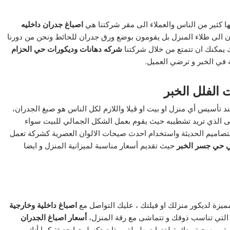
ها كثير من الناس والعملاء الى مقر شركتنا هي
اصباغ جدران داخليه
ون الى طلاء المنزل بل يقومون بوضع ورق جدران للحائط ونحن من دورنا
 يمكنك ان تتمتع من خلال شركتنا
شركه دهانات وديكورات حي الحزام
في الخبر و ترضي العميل.
 الفلل الخبر
تأسيس أي منزل او بيت او ڤيلا واللازم لكل الناس هو صبغ الجدران،
 الذي تريد تشطيبه حيث يقوم بعمل الشكل الجمالي للبيت سواء
و التصاميم الحديثة واستخدام احدث صيحات الالوان العصرية كشركة تعمل
 حي جسر الخبر
حيث تقديم أسعار مناسبة لميزانية المنزل و ايضا
ميزة لديكور منزلك او فيلتك ، عليك التواصل مع
اصباغ داخلية وخارجية
 التي تناسب ذوقك و تتماشى مع رقة المنزل،
أسعار اصباغ الجدران
 و صحية ودائمة لفترات طويلة و ذات تكنولوجيا حديثة كما أنك