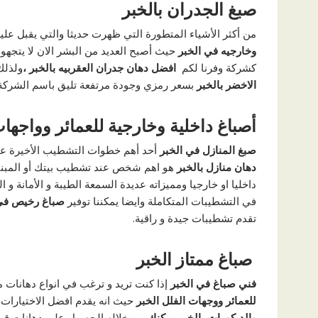
صبغ الجدران بالخبر
من أكثر الأشياء المتطورة التي ظهرت حديثا والتي يقبل علي
وخارجيه في الخبر
حيث أصبح العديد من البشر الان لا يتجه
كشركة وفرنا لكم
افضل دهان جدران العقربيه بالخبر ،
ولذلك
الاخضر بالخبر
بسعر رمزي وجودة مرتفعة تليق باسم الشركة 
أصباغ داخلية وخارجية للعمائر وواجهات
صبغ المنازل في الخبر
أحد أهم خطوات التشطيب الأخيرة عند 
دهان منازل بالخبر
هو اهم شخص عند تشطيب بيتك أو المبنى
داخليا او خارجيا ومميزاته عديدة السمعة الطيبة و الأمانة 
في التشطيبات المتكاملة وايضا يمكننا توفير
صباغ رخيص في
تقدم تشطيبات جيدة و راقية.
صباغ ممتاز الخبر
فني صباغ في الخبر
إذا كنت تريد و ترغب في انواع دهانات م
للعمائر ووجهات الفلل الخبر
حيث انه يقدم افضل الاختيارات
والديكورات بالخبر يمكنك
من خلاله الحصول على دهانات قوية