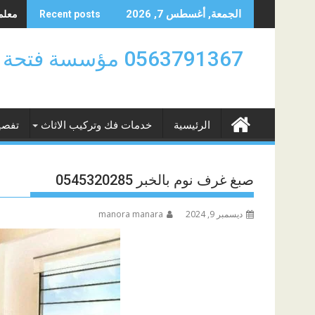
Skip
معلم د
الجمعة, أغسطس 7, 2026
Recent posts
to
content
0563791367 مؤسسة
الرئيسية
خدمات فك وتركيب الاثاث
تفصي
صبغ غرف نوم بالخبر 0545320285
ديسمبر 9, 2024
manora manara