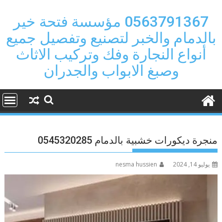
Ski
t
0563791367 مؤسسة فتحة خير
conten
بالدمام والخبر لتصنيع وتفصيل جميع
أنواع النجارة وفك وتركيب الاثاث
وصبغ الابواب والجدران
منجرة ديكورات خشبية بالدمام 0545320285
يوليو 14, 2024
nesma hussien