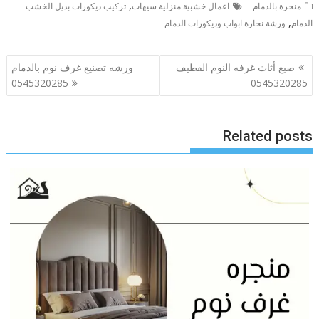
,
منجرة بالدمام
اعمال خشبية منزلية سيهات
تركيب ديكورات بديل الخشب
,
الدمام
ورشة نجارة ابواب وديكورات الدمام
تصفّح
صبغ أثاث غرفه النوم القطيف
ورشه تصنيع غرف نوم بالدمام
المقالات
0545320285
0545320285
Related posts