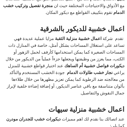
مع الأذواق والاحتياجات المختلفة حيث ان
منجرة تفصيل وتركيب خشب
الدمام
تقوم بتكييف القواطع مع ديكور المكان.
اعمال خشبية للديكور بالشرقية
تقدم
شركة
اعمال خشبية منزلية الثقبة
مزايا عملية عديدة فهي
تساعد على استغلال المساحات بشكل أمثل، خاصة في المنازل ذات
المساحات الصغيرة كما يمكن استخدامها كأرفف لحمل الزهور أو
الكتب، مما يعزز من وظيفتها ويجعلها جزءاً عملياً من الديكور من خلال
ديكورات فواصل خشبية أم الساهك
عند اختيار قواطع خشبية للمنزل
يراعي
نجار خشب طاولات الدمام
جودة الخشب المستخدم والتأكد
من معالجته ضد الرطوبة كما يمكن تعزيز مظهرها من خلال طلاءها
بألوان متناسقة مع باقي عناصر الديكور، أو إضافة إضاءة خلفية لإبراز
جمال النقوش والتفاصيل.
اعمال خشبية منزلية سيهات
عند اتصالك بنا نقدم لك اهم مميزات
ديكورات خشب للجدران مودرن
كما يلي
: