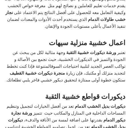
يقدم خدمات تعليم للعاملين و نصائح لهم مثل معرفة خواص الخشب
وكيفية التعامل معه للحصول على أفضل النتائج يتم الاعتماد على
نجار
خشب طاولات الدمام
الذي يستخدم أحدث الأدوات والمعدات لضمان
تنفيذ الأعمال بأعلى مستويات الجودة والإتقان.
اعمال خشبية منزلية سيهات
تعتبر
ورشة ديكورات خشبية الثقبة
وجهة مثالية لكل من يبحث عن
الجودة والتميز في الديكورات الخشبية، حيث تجمع بين الأصالة و
تواكب العصر الجديد لتلبية احتياجات السوقالمتنوعة فإذا كنت تخطط
لتجديد منزلك أو مكتبك، فإن زيارة
منجرة ديكورات خشبية القطيف
ستكون خطوة أولى ممتازة لتحقيق ديكور خشبي فاخر يلبي تطلعاتك.
ديكورات قواطع خشبية الثقبة
ديكورات بديل الخشب الدمام
تعد من أفضل الخيارات لتجميل وتنظيم
المساحات الداخلية في المنازل والمكاتب حيث تتميز
ورشة نجارة
ديكور الدمام
بقدرتها على اضافة لمسة من الأناقة والدفء،
ديكورات
بديل الخشب الدمام
تعد من اجمل تصاميم القواطع الخشبية لتتناسب