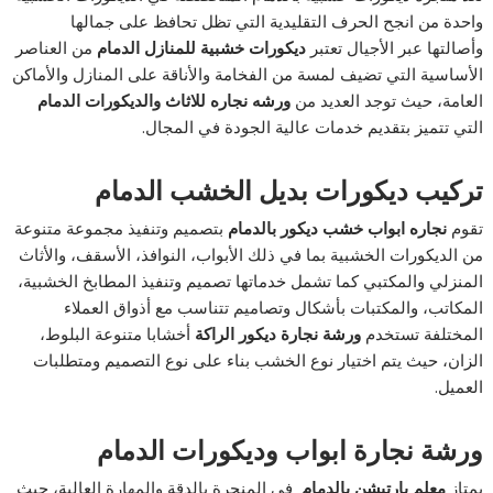
واحدة من انجح الحرف التقليدية التي تظل تحافظ على جمالها
وأصالتها عبر الأجيال تعتبر
ديكورات خشبية للمنازل الدمام
من العناصر
الأساسية التي تضيف لمسة من الفخامة والأناقة على المنازل والأماكن
العامة، حيث توجد العديد من
ورشه نجاره للاثاث والديكورات الدمام
التي تتميز بتقديم خدمات عالية الجودة في المجال.
تركيب ديكورات بديل الخشب الدمام
تقوم
نجاره ابواب خشب ديكور بالدمام
بتصميم وتنفيذ مجموعة متنوعة
من الديكورات الخشبية بما في ذلك الأبواب، النوافذ، الأسقف، والأثاث
المنزلي والمكتبي كما تشمل خدماتها تصميم وتنفيذ المطابخ الخشبية،
المكاتب، والمكتبات بأشكال وتصاميم تتناسب مع أذواق العملاء
المختلفة تستخدم
ورشة نجارة ديكور الراكة
أخشابا متنوعة البلوط،
الزان، حيث يتم اختيار نوع الخشب بناء على نوع التصميم ومتطلبات
العميل.
ورشة نجارة ابواب وديكورات الدمام
يمتاز
معلم بارتيشن بالدمام
في المنجرة بالدقة والمهارة العالية، حيث