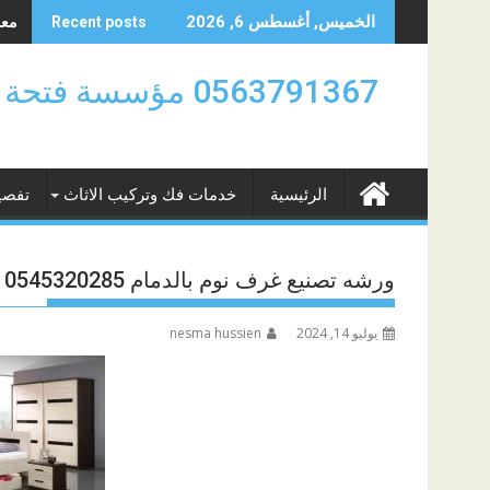
Skip
معلم
الخميس, أغسطس 6, 2026
Recent posts
to
content
0563791367 مؤسسة
الرئيسية
خدمات فك وتركيب الاثاث
تفصي
ورشه تصنيع غرف نوم بالدمام 0545320285
يوليو 14, 2024
nesma hussien