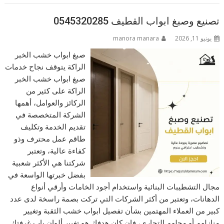
تصنيع وصبغ ابواب القطيف 0545320285
يونيو 11, 2026
manora manara
صبغ ابواب خشب الخبر
الراكة يتوقف نجاح خدمات
صبغ ابواب خشب الخبر
الراكة على كثير من
الركائز والعوامل، أهمها
الشركة المتخصصة في
تقديم الخدمة وتكليف
طاقم عمل محترف وذو
كفاءة عالية، وتعتبر
شركتنا هي الأكثر شعبية
بفضل خبرتها الواسعة في
مجال التشطيبات البنائية واستخدام أجود الخامات وأرقي أنواع
الدهانات، وتعتبر من أكثر الشركات التي تركت بصمة راسخة لدى عدد
كبير من العملاء المهتمين بشأن تفصيل ابواب خشب الثقبة وتغيير
منازلهم أو محلهم التجاري، فإن كان هدفك هو تغيير ألوان باب غرفتك