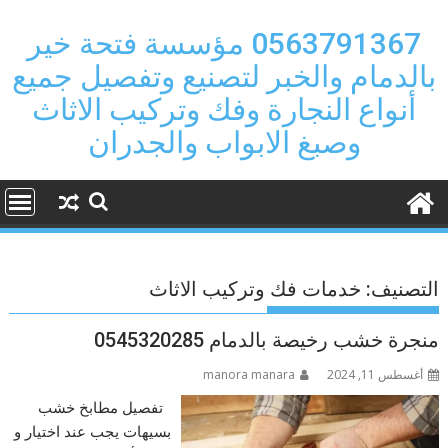
Ski
t
0563791367 مؤسسة فتحة خير
conten
بالدمام والخبر لتصنيع وتفصيل جميع
أنواع النجارة وفك وتركيب الاثاث
وصبغ الابواب والجدران
التصنيف:
خدمات فك وتركيب الاثاث
منجرة خشب رخيصة بالدمام 0545320285
أغسطس 11, 2024
manora manara
تفصيل مطابخ خشب
بسيهات يجب عند اختيار و