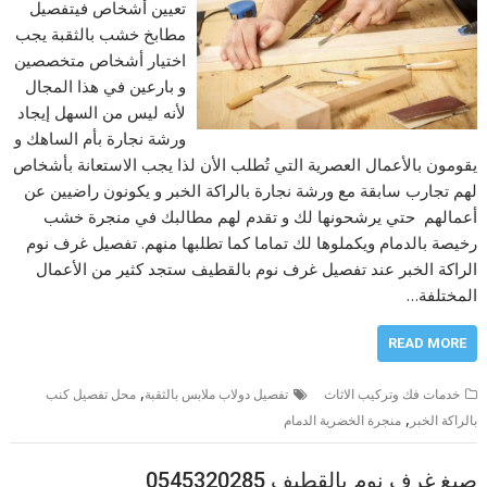
تعيين أشخاص فيتفصيل
مطابخ خشب بالثقبة يجب
اختيار أشخاص متخصصين
و بارعين في هذا المجال
لأنه ليس من السهل إيجاد
ورشة نجارة بأم الساهك و
يقومون بالأعمال العصرية التي تُطلب الأن لذا يجب الاستعانة بأشخاص
لهم تجارب سابقة مع ورشة نجارة بالراكة الخبر و يكونون راضيين عن
أعمالهم حتي يرشحونها لك و تقدم لهم مطالبك في منجرة خشب
رخيصة بالدمام ويكملوها لك تماما كما تطلبها منهم. تفصيل غرف نوم
الراكة الخبر عند تفصيل غرف نوم بالقطيف ستجد كثير من الأعمال
المختلفة…
READ MORE
,
خدمات فك وتركيب الاثاث
تفصيل دولاب ملابس بالثقبة
محل تفصيل كنب
,
بالراكة الخبر
منجرة الخضرية الدمام
صبغ غرف نوم بالقطيف 0545320285