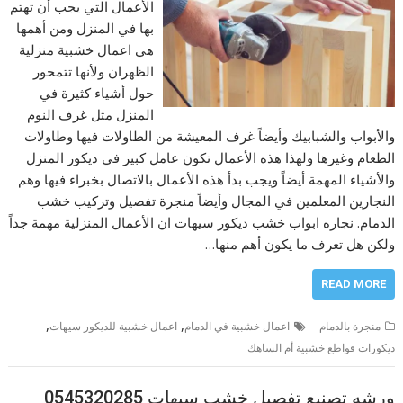
الأعمال التي يجب أن تهتم
بها في المنزل ومن أهمها
هي اعمال خشبية منزلية
الظهران ولأنها تتمحور
حول أشياء كثيرة في
المنزل مثل غرف النوم
والأبواب والشبابيك وأيضاً غرف المعيشة من الطاولات فيها وطاولات
الطعام وغيرها ولهذا هذه الأعمال تكون عامل كبير في ديكور المنزل
والأشياء المهمة أيضاً ويجب بدأ هذه الأعمال بالاتصال بخبراء فيها وهم
النجارين المعلمين في المجال وأيضاً منجرة تفصيل وتركيب خشب
الدمام. نجاره ابواب خشب ديكور سيهات ان الأعمال المنزلية مهمة جداً
ولكن هل تعرف ما يكون أهم منها…
READ MORE
,
,
منجرة بالدمام
اعمال خشبية في الدمام
اعمال خشبية للديكور سيهات
ديكورات قواطع خشبية أم الساهك
ورشه تصنيع تفصيل خشب سيهات 0545320285