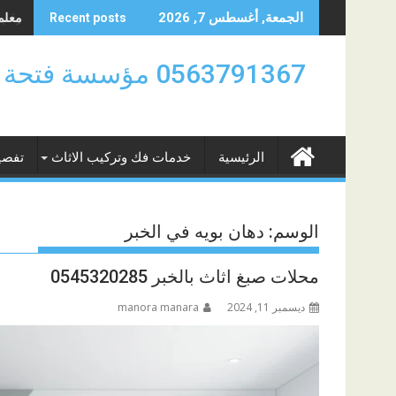
Skip
معلم د
الجمعة, أغسطس 7, 2026
Recent posts
to
content
0563791367 مؤسسة
الرئيسية
خدمات فك وتركيب الاثاث
تفصي
الوسم:
دهان بويه في الخبر
محلات صبغ اثاث بالخبر 0545320285
ديسمبر 11, 2024
manora manara