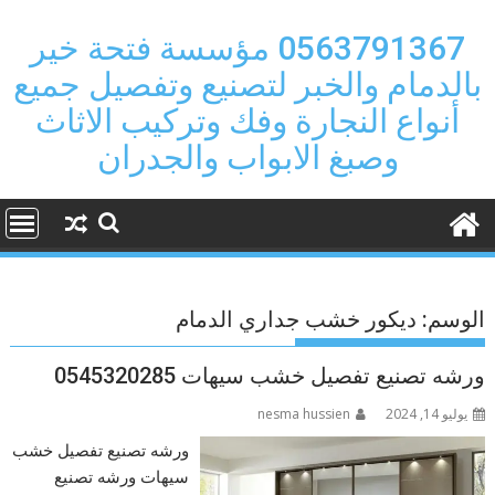
Ski
t
0563791367 مؤسسة فتحة خير
conten
بالدمام والخبر لتصنيع وتفصيل جميع
أنواع النجارة وفك وتركيب الاثاث
وصبغ الابواب والجدران
الوسم:
ديكور خشب جداري الدمام
ورشه تصنيع تفصيل خشب سيهات 0545320285
يوليو 14, 2024
nesma hussien
ورشه تصنيع تفصيل خشب
سيهات ورشه تصنيع