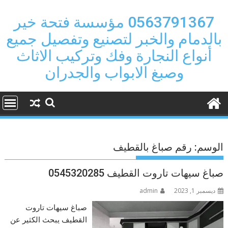
Ski
t
0563791367 مؤسسة فتحة خير
conten
بالدمام والخبر لتصنيع وتفصيل جميع
أنواع النجارة وفك وتركيب الاثاث
وصبغ الابواب والجدران
الوسم:
رقم صباغ بالقطيف
صباغ سيهات تاروت القطيف 0545320285
ديسمبر 1, 2023
admin
صباغ سيهات تاروت
القطيف يبحث الكثير عن