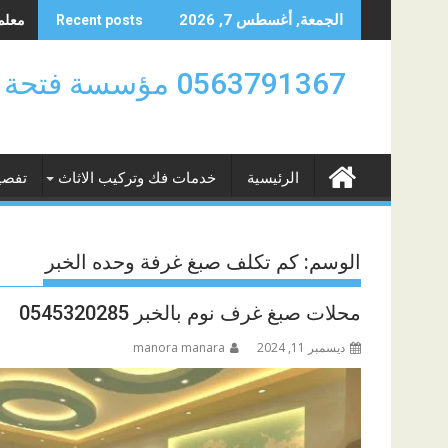
Skip
معلم د
الجمعة, أغسطس 7, 2026
Recent posts
to
content
0563791367 مؤسسة
الرئيسية
خدمات فك وتركيب الاثاث
تفصي
الوسم:
كم تكلف صبغ غرفة وحده الخبر
محلات صبغ غرف نوم بالخبر 0545320285
ديسمبر 11, 2024
manora manara