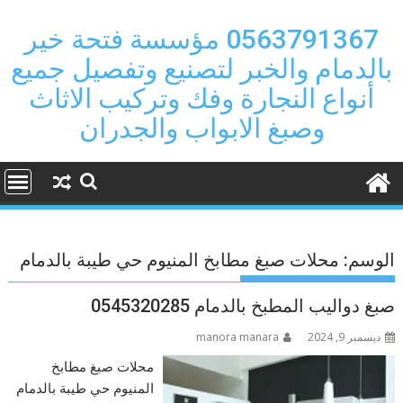
Ski
t
0563791367 مؤسسة فتحة خير
conten
بالدمام والخبر لتصنيع وتفصيل جميع
أنواع النجارة وفك وتركيب الاثاث
وصبغ الابواب والجدران
الوسم:
محلات صبغ مطابخ المنيوم حي طيبة بالدمام
صبغ دواليب المطبخ بالدمام 0545320285
ديسمبر 9, 2024
manora manara
محلات صبغ مطابخ
المنيوم حي طيبة بالدمام