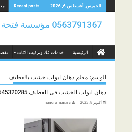
Skip
معلم
الخميس, أغسطس 6, 2026
Recent posts
to
content
0563791367 مؤسسة
الرئيسية
خدمات فك وتركيب الاثاث
تفصي
الوسم:
معلم دهان ابواب خشب بالقطيف
دهان ابواب الخشب فى القطيف 0545320285
أكتوبر 9, 2025
manora manara