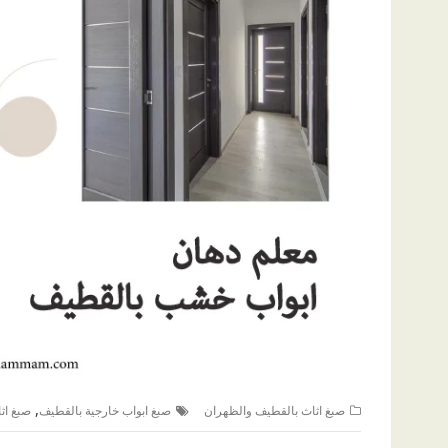
,
صبغ اثاث بالقطيف والظهران
صبغ ابواب خارجية بالقطيف
صبغ اث