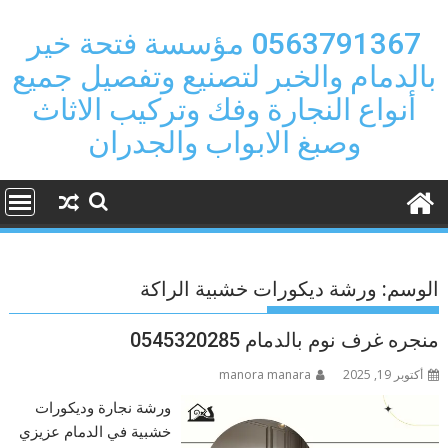
Ski
t
0563791367 مؤسسة فتحة خير
conten
بالدمام والخبر لتصنيع وتفصيل جميع
أنواع النجارة وفك وتركيب الاثاث
وصبغ الابواب والجدران
الوسم:
ورشة ديكورات خشبية الراكة
منجره غرف نوم بالدمام 0545320285
أكتوبر 19, 2025
manora manara
ورشة نجارة وديكورات
خشبية في الدمام عزيزي